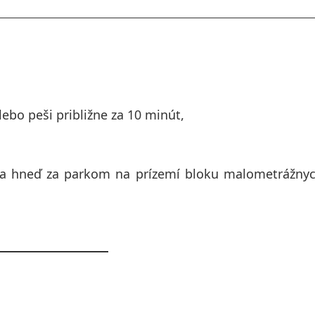
lebo peši približne za 10 minút,
dza hneď za parkom na prízemí bloku malometrážny