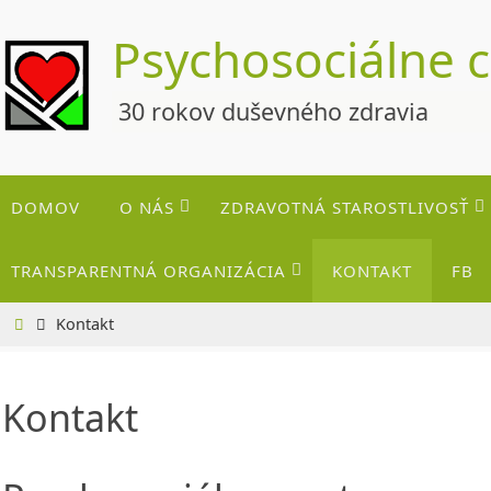
Skip
Psychosociálne 
to
content
30 rokov duševného zdravia
Skip
DOMOV
O NÁS
ZDRAVOTNÁ STAROSTLIVOSŤ
to
content
TRANSPARENTNÁ ORGANIZÁCIA
KONTAKT
FB
Home
Kontakt
Kontakt