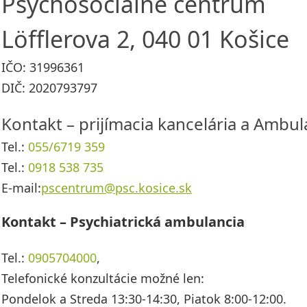
Psychosociálne centrum
Löfflerova 2, 040 01 Košice
IČO: 31996361
DIČ: 2020793797
Kontakt – prijímacia kancelária a Ambul
Tel.:
055/6719 359
Tel.:
0918 538 735
E-mail:
pscentrum@psc.kosice.sk
Kontakt – Psychiatrická ambulancia
Tel.:
0905704000
,
Telefonické konzultácie možné len:
Pondelok a Streda 13:30-14:30, Piatok 8:00-12:00.