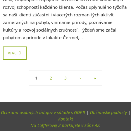
rozvoj schopností každého klienta. Počas uplynulého týždňa
sa naši klienti zúčastnili viacerých rozmanitých aktivít
zameraných na pohyb, vnímanie prírody, poznávanie
kultúry a rozvoj sociálnych zručností. Týždeň sme začali
pobytom v prírode v lokalite Čermeľ,…
VIAC
1
2
3
›
»
Ochrana osobných údajov v súlade s GDPR
|
Občianske podnety
|
Kontakt
Na Löfflerovej 2 parkujete v zóne A2
.