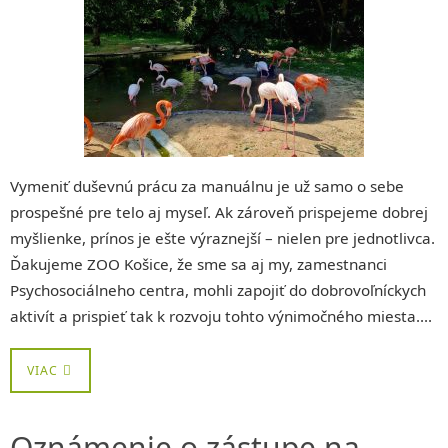
Vymeniť duševnú prácu za manuálnu je už samo o sebe
prospešné pre telo aj myseľ. Ak zároveň prispejeme dobrej
myšlienke, prínos je ešte výraznejší – nielen pre jednotlivca.
Ďakujeme ZOO Košice, že sme sa aj my, zamestnanci
Psychosociálneho centra, mohli zapojiť do dobrovoľníckych
aktivít a prispieť tak k rozvoju tohto výnimočného miesta….
VIAC
Oznámenie o zástupe na