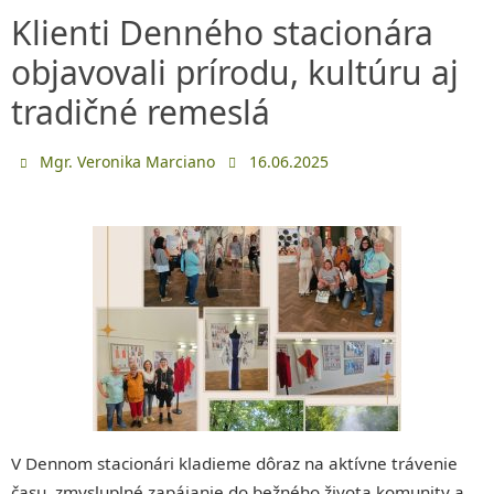
Klienti Denného stacionára
objavovali prírodu, kultúru aj
tradičné remeslá
Mgr. Veronika Marciano
16.06.2025
V Dennom stacionári kladieme dôraz na aktívne trávenie
času, zmysluplné zapájanie do bežného života komunity a